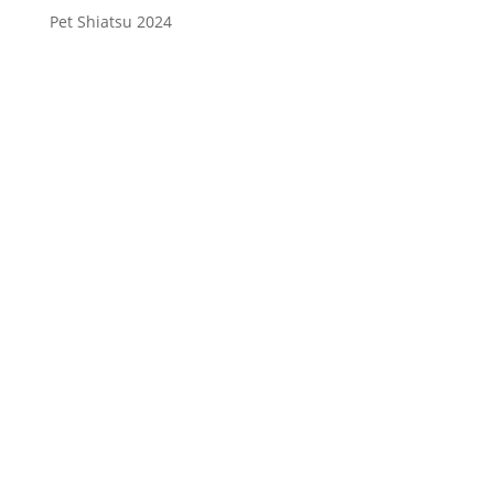
Pet Shiatsu 2024
Consenso
*
Ho letto l’Informativa Privacy (vedi
fondo della pagina) e acconsento al
trattamento dei miei dati personali