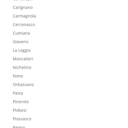
Carignano
Carmagnola
Cercenasco
Cumiana
Giaveno
La Loggia
Moncalieri
Nichelino
None
Orbassano
Pasta
Pinerolo
Piobesi
Piossasco
Reano