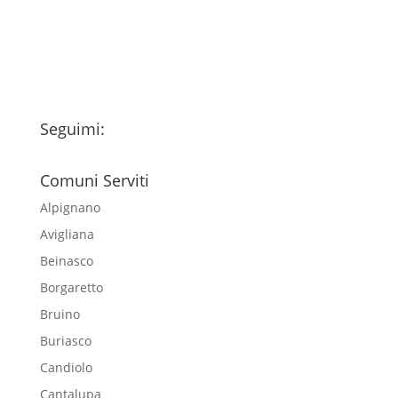
esclusivamente per l'invio della
newsletter
Seguimi:
Comuni Serviti
Alpignano
Avigliana
Beinasco
Borgaretto
Bruino
Buriasco
Candiolo
Cantalupa