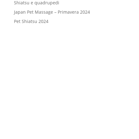
Shiatsu e quadrupedi
Japan Pet Massage – Primavera 2024
Pet Shiatsu 2024
Consenso
*
Ho letto l’Informativa Privacy (vedi