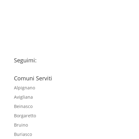
fondo della pagina) e acconsento al
trattamento dei miei dati personali
esclusivamente per l'invio della
newsletter
Seguimi:
Comuni Serviti
Alpignano
Avigliana
Beinasco
Borgaretto
Bruino
Buriasco