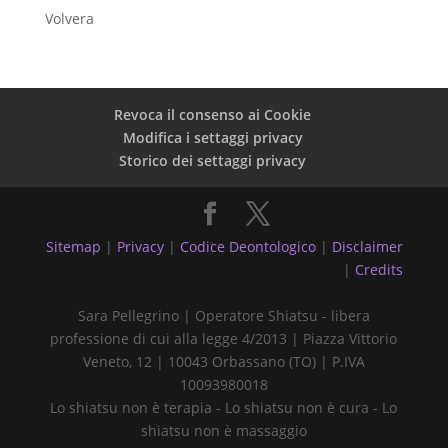
Volvera
Revoca il consenso ai Cookie
Modifica i settaggi privacy
Storico dei settaggi privacy
Sitemap
|
Privacy
|
Codice Deontologico
|
Disclaimer
|
Credits
Sara Pellegrino | Operatore Shiatsu - libera
professione di cui alla legge 4/2013 | Piazza Vittorio
Veneto, 12 | 10043 Orbassano (TO) | P.IVA
10093980018
Lo shiatsu non è terapia - Lo shiatsu non è cura - Lo
shiatsu non è massaggio