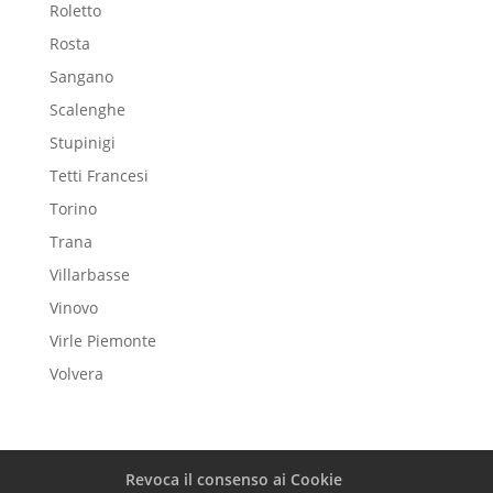
Roletto
Rosta
Sangano
Scalenghe
Stupinigi
Tetti Francesi
Torino
Trana
Villarbasse
Vinovo
Virle Piemonte
Volvera
Revoca il consenso ai Cookie