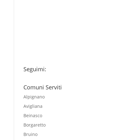
Ho letto l’Informativa
Privacy (vedi fondo della
pagina) e acconsento al
trattamento dei miei dati
personali esclusivamente per
l'invio della newsletter
Seguimi:
Comuni Serviti
Alpignano
Avigliana
Beinasco
Borgaretto
Bruino