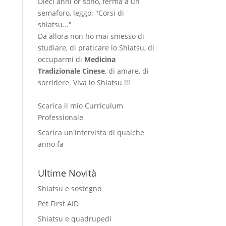
Dieci anni or sono, ferma a un
semaforo, leggo: "Corsi di
shiatsu..."
Da allora non ho mai smesso di
studiare, di praticare lo Shiatsu, di
occuparmi di
Medicina
Tradizionale Cinese
, di amare, di
sorridere. Viva lo Shiatsu !!!
Scarica il mio Curriculum
Professionale
Scarica un'intervista di qualche
anno fa
Ultime Novità
Shiatsu e sostegno
Pet First AID
Shiatsu e quadrupedi