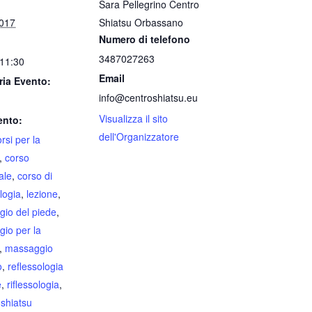
Sara Pellegrino Centro
2017
Shiatsu Orbassano
Numero di telefono
3487027263
 11:30
Email
ria Evento:
info@centroshiatsu.eu
Visualizza il sito
ento:
dell'Organizzatore
orsi per la
,
corso
ale
,
corso di
logia
,
lezione
,
io del piede
,
io per la
,
massaggio
o
,
reflessologia
e
,
riflessologia
,
,
shiatsu