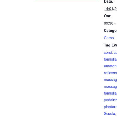
Data:
14/01/
Ora:
09:30 -
Catego
Corso
Tag Ev
corsi
,
c
famiglia
amatori
reflesso
massagg
massagg
famiglia
podalic
plantar
Scuola