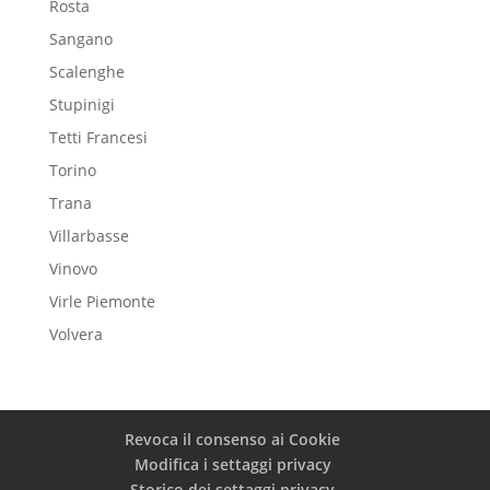
Rosta
Sangano
Scalenghe
Stupinigi
Tetti Francesi
Torino
Trana
Villarbasse
Vinovo
Virle Piemonte
Volvera
Revoca il consenso ai Cookie
Modifica i settaggi privacy
Storico dei settaggi privacy