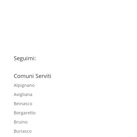
fondo della pagina) e acconsento al
trattamento dei miei dati personali
esclusivamente per l'invio della
newsletter
Seguimi:
Comuni Serviti
Alpignano
Avigliana
Beinasco
Borgaretto
Bruino
Buriasco