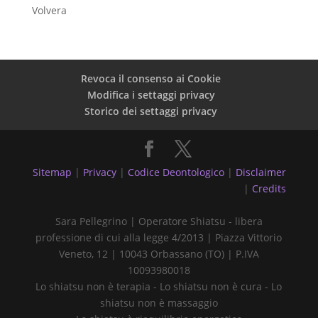
Volvera
Revoca il consenso ai Cookie
Modifica i settaggi privacy
Storico dei settaggi privacy
Sitemap
|
Privacy
|
Codice Deontologico
|
Disclaimer
|
Credits
Sara Pellegrino | Operatore Shiatsu - libera
professione di cui alla legge 4/2013 | Piazza Vittorio
Veneto, 12 | 10043 Orbassano (TO) | P.IVA
10093980018
Lo shiatsu non è terapia - Lo shiatsu non è cura - Lo
shiatsu non è massaggio