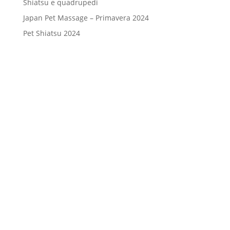
Shiatsu e quadrupedi
Japan Pet Massage – Primavera 2024
Pet Shiatsu 2024
Consenso
*
Ho letto l’Informativa Privacy (vedi