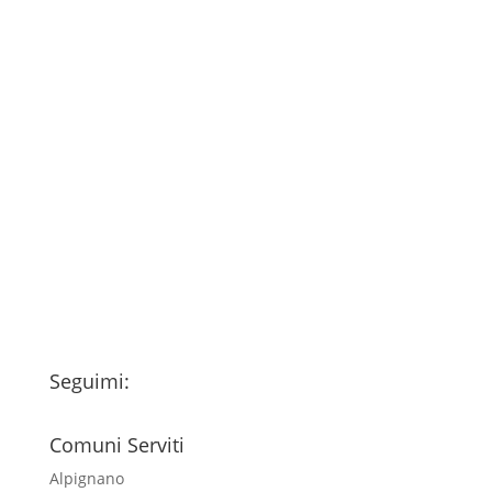
Consenso
*
Ho letto l’Informativa Privacy (vedi
fondo della pagina) e acconsento al
trattamento dei miei dati personali
esclusivamente per l'invio della
newsletter
Seguimi:
Comuni Serviti
Alpignano