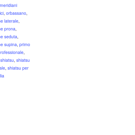
meridiani
ici
,
orbassano
,
e laterale
,
ne prona
,
ne seduta
,
ne supina
,
primo
rofessionale
,
,
shiatsu
,
shiatsu
ale
,
shiatsu per
lia