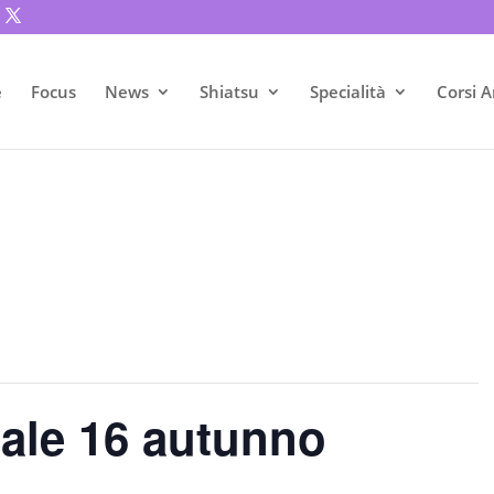
e
Focus
News
Shiatsu
Specialità
Corsi A
iale 16 autunno