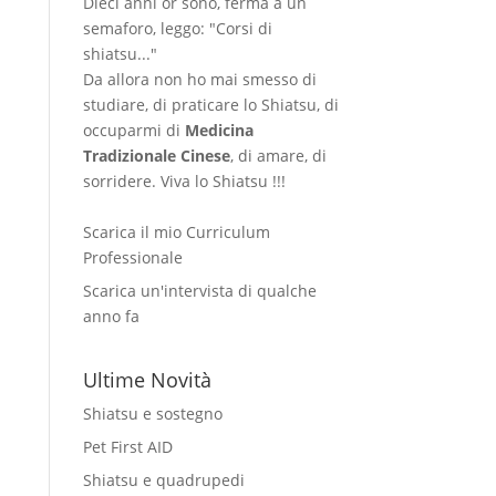
Dieci anni or sono, ferma a un
semaforo, leggo: "Corsi di
shiatsu..."
Da allora non ho mai smesso di
studiare, di praticare lo Shiatsu, di
occuparmi di
Medicina
Tradizionale Cinese
, di amare, di
sorridere. Viva lo Shiatsu !!!
Scarica il mio Curriculum
Professionale
Scarica un'intervista di qualche
anno fa
Ultime Novità
Shiatsu e sostegno
Pet First AID
Shiatsu e quadrupedi