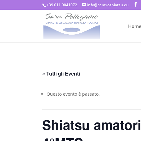
+39 011 9041072
info@centroshiatsu.eu
Hom
« Tutti gli Eventi
Questo evento è passato.
Shiatsu amator