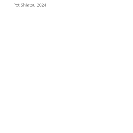
Pet Shiatsu 2024
Consenso
*
Ho letto l’Informativa Privacy (vedi
fondo della pagina) e acconsento al
trattamento dei miei dati personali