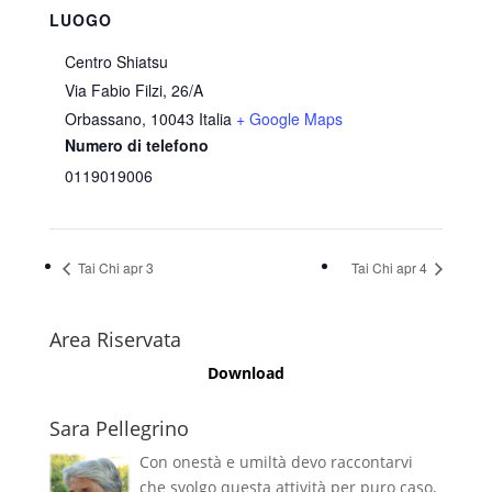
LUOGO
Centro Shiatsu
Via Fabio Filzi, 26/A
Orbassano
,
10043
Italia
+ Google Maps
Numero di telefono
0119019006
Tai Chi apr 3
Tai Chi apr 4
Area Riservata
Download
Sara Pellegrino
Con onestà e umiltà devo raccontarvi
che svolgo questa attività per puro caso,