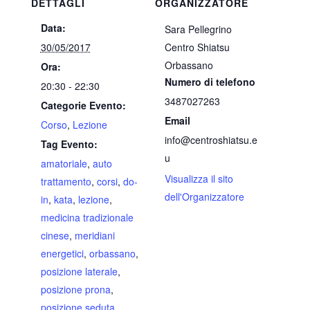
DETTAGLI
ORGANIZZATORE
Data:
Sara Pellegrino
30/05/2017
Centro Shiatsu
Orbassano
Ora:
Numero di telefono
20:30 - 22:30
3487027263
Categorie Evento:
Email
Corso
,
Lezione
info@centroshiatsu.e
Tag Evento:
u
amatoriale
,
auto
Visualizza il sito
trattamento
,
corsi
,
do-
dell'Organizzatore
in
,
kata
,
lezione
,
medicina tradizionale
cinese
,
meridiani
energetici
,
orbassano
,
posizione laterale
,
posizione prona
,
posizione seduta
,