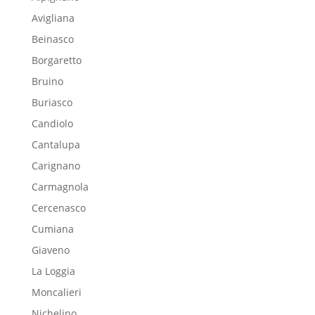
Avigliana
Beinasco
Borgaretto
Bruino
Buriasco
Candiolo
Cantalupa
Carignano
Carmagnola
Cercenasco
Cumiana
Giaveno
La Loggia
Moncalieri
Nichelino