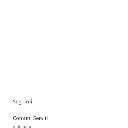
Consenso
*
Ho letto l’Informativa Privacy (vedi
fondo della pagina) e acconsento al
trattamento dei miei dati personali
esclusivamente per l'invio della
newsletter
Seguimi:
Comuni Serviti
Alpignano