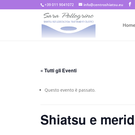
+39 011 9041072
info@centroshiatsu.eu
Hom
« Tutti gli Eventi
Questo evento è passato.
Shiatsu e meridi