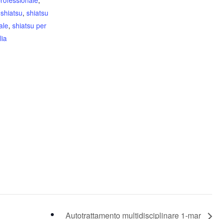
rofessionale
,
,
shiatsu
,
shiatsu
ale
,
shiatsu per
lia
Autotrattamento multidisciplinare 1-mar