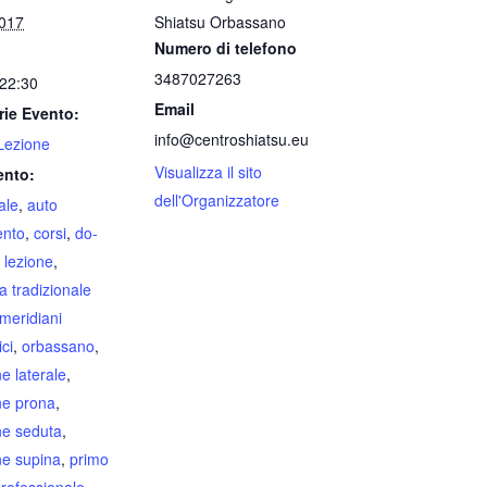
2017
Shiatsu Orbassano
Numero di telefono
3487027263
 22:30
Email
rie Evento:
info@centroshiatsu.eu
Lezione
Visualizza il sito
ento:
dell'Organizzatore
ale
,
auto
ento
,
corsi
,
do-
,
lezione
,
a tradizionale
meridiani
ici
,
orbassano
,
e laterale
,
ne prona
,
ne seduta
,
ne supina
,
primo