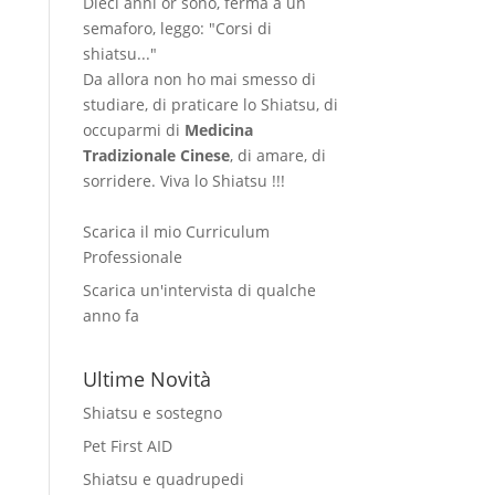
Dieci anni or sono, ferma a un
semaforo, leggo: "Corsi di
shiatsu..."
Da allora non ho mai smesso di
studiare, di praticare lo Shiatsu, di
occuparmi di
Medicina
Tradizionale Cinese
, di amare, di
sorridere. Viva lo Shiatsu !!!
Scarica il mio Curriculum
Professionale
Scarica un'intervista di qualche
anno fa
Ultime Novità
Shiatsu e sostegno
Pet First AID
Shiatsu e quadrupedi