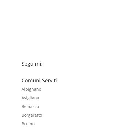
Ho letto l’Informativa
Privacy (vedi fondo della
pagina) e acconsento al
trattamento dei miei dati
personali esclusivamente per
l'invio della newsletter
Seguimi:
Comuni Serviti
Alpignano
Avigliana
Beinasco
Borgaretto
Bruino