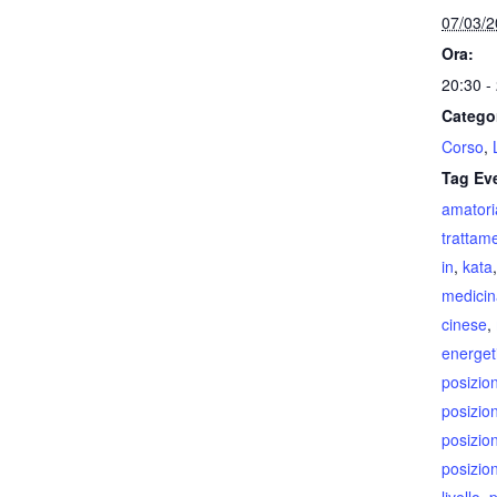
07/03/
Ora:
20:30 -
Catego
Corso
,
Tag Ev
amatori
trattam
in
,
kata
medicin
cinese
,
energet
posizion
posizio
posizio
posizio