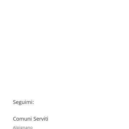
Consenso
*
Ho letto l’Informativa Privacy (vedi
fondo della pagina) e acconsento al
trattamento dei miei dati personali
esclusivamente per l'invio della
newsletter
Seguimi:
Comuni Serviti
Alpignano