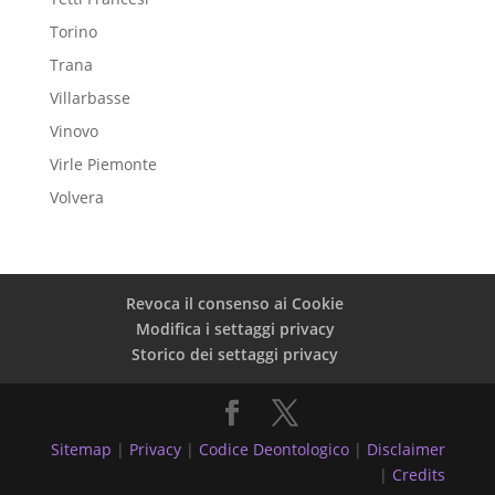
Torino
Trana
Villarbasse
Vinovo
Virle Piemonte
Volvera
Revoca il consenso ai Cookie
Modifica i settaggi privacy
Storico dei settaggi privacy
Sitemap
|
Privacy
|
Codice Deontologico
|
Disclaimer
|
Credits