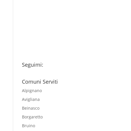
Ho letto l’Informativa
Privacy (vedi fondo della
pagina) e acconsento al
trattamento dei miei dati
personali esclusivamente per
l'invio della newsletter
Seguimi:
Comuni Serviti
Alpignano
Avigliana
Beinasco
Borgaretto
Bruino