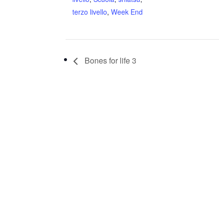
terzo livello
,
Week End
Bones for life 3