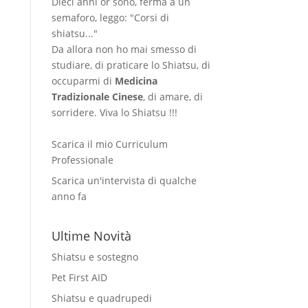
Dieci anni or sono, ferma a un
semaforo, leggo: "Corsi di
shiatsu..."
Da allora non ho mai smesso di
studiare, di praticare lo Shiatsu, di
occuparmi di
Medicina
Tradizionale Cinese
, di amare, di
sorridere. Viva lo Shiatsu !!!
Scarica il mio Curriculum
Professionale
Scarica un'intervista di qualche
anno fa
Ultime Novità
Shiatsu e sostegno
Pet First AID
Shiatsu e quadrupedi