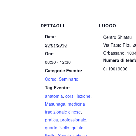
DETTAGLI
LUOGO
Data:
Centro Shiatsu
23/01/2016
Via Fabio Filzi, 
Orbassano
,
100
Ora:
Numero di tele
08:30 - 12:30
0119019006
Categorie Evento:
Corso
,
Seminario
Tag Evento:
anatomia
,
corsi
,
lezione
,
Masunaga
,
medicina
tradizionale cinese
,
pratica
,
professionale
,
quarto livello
,
quinto
livello
,
Scuola
,
shiatsu
,