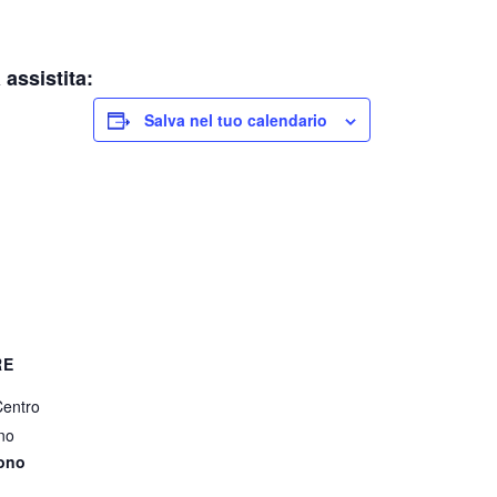
 assistita:
Salva nel tuo calendario
RE
Centro
no
fono