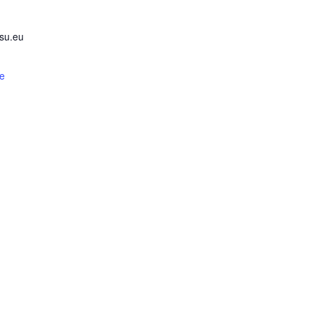
tsu.eu
re