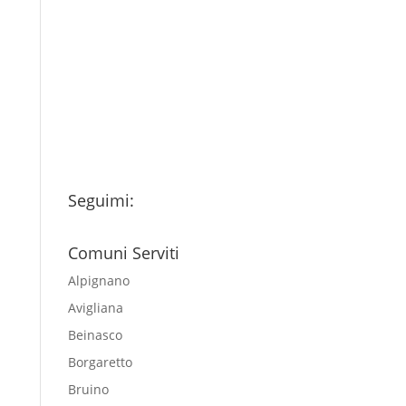
Ho letto l’Informativa
Privacy (vedi fondo della
pagina) e acconsento al
trattamento dei miei dati
personali esclusivamente per
l'invio della newsletter
Seguimi:
Comuni Serviti
Alpignano
Avigliana
Beinasco
Borgaretto
Bruino