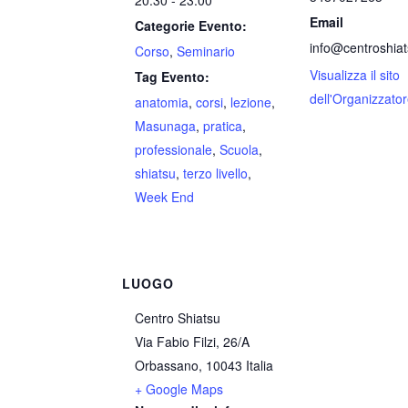
20:30 - 23:00
Email
Categorie Evento:
info@centroshia
Corso
,
Seminario
Visualizza il sito
Tag Evento:
dell'Organizzato
anatomia
,
corsi
,
lezione
,
Masunaga
,
pratica
,
professionale
,
Scuola
,
shiatsu
,
terzo livello
,
Week End
LUOGO
Centro Shiatsu
Via Fabio Filzi, 26/A
Orbassano
,
10043
Italia
+ Google Maps