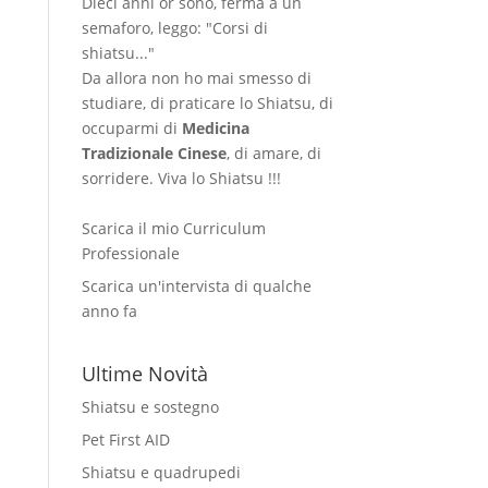
Dieci anni or sono, ferma a un
semaforo, leggo: "Corsi di
shiatsu..."
Da allora non ho mai smesso di
studiare, di praticare lo Shiatsu, di
occuparmi di
Medicina
Tradizionale Cinese
, di amare, di
sorridere. Viva lo Shiatsu !!!
Scarica il mio Curriculum
Professionale
Scarica un'intervista di qualche
anno fa
Ultime Novità
Shiatsu e sostegno
Pet First AID
Shiatsu e quadrupedi