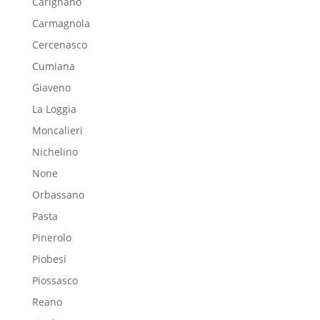
Carignano
Carmagnola
Cercenasco
Cumiana
Giaveno
La Loggia
Moncalieri
Nichelino
None
Orbassano
Pasta
Pinerolo
Piobesi
Piossasco
Reano