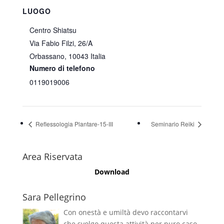
LUOGO
Centro Shiatsu
Via Fabio Filzi, 26/A
Orbassano
,
10043
Italia
Numero di telefono
0119019006
Reflessologia Plantare-15-III
Seminario Reiki
Area Riservata
Download
Sara Pellegrino
Con onestà e umiltà devo raccontarvi
che svolgo questa attività per puro caso,