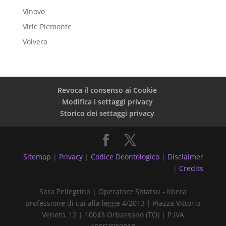
Vinovo
Virle Piemonte
Volvera
Revoca il consenso ai Cookie
Modifica i settaggi privacy
Storico dei settaggi privacy
Sitemap
|
Privacy
|
Codice Deontologico
|
Disclaimer
|
Credits
Sara Pellegrino | Operatore Shiatsu - libera
professione di cui alla legge 4/2013 | Piazza Vittorio
Veneto, 12 | 10043 Orbassano (TO) | P.IVA