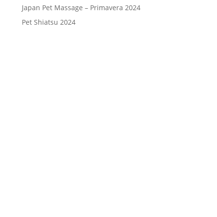
Japan Pet Massage – Primavera 2024
Pet Shiatsu 2024
Consenso
*
Ho letto l’Informativa Privacy (vedi
fondo della pagina) e acconsento al