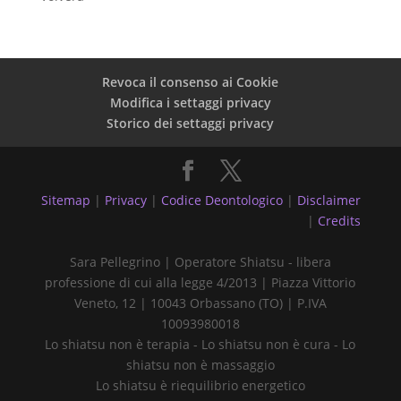
Revoca il consenso ai Cookie
Modifica i settaggi privacy
Storico dei settaggi privacy
Sitemap
|
Privacy
|
Codice Deontologico
|
Disclaimer
|
Credits
Sara Pellegrino | Operatore Shiatsu - libera
professione di cui alla legge 4/2013 | Piazza Vittorio
Veneto, 12 | 10043 Orbassano (TO) | P.IVA
10093980018
Lo shiatsu non è terapia - Lo shiatsu non è cura - Lo
shiatsu non è massaggio
Lo shiatsu è riequilibrio energetico