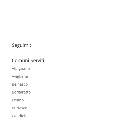
trattamento dei miei dati personali
esclusivamente per l'invio della
newsletter
Seguimi:
Comuni Serviti
Alpignano
Avigliana
Beinasco
Borgaretto
Bruino
Buriasco
Candiolo