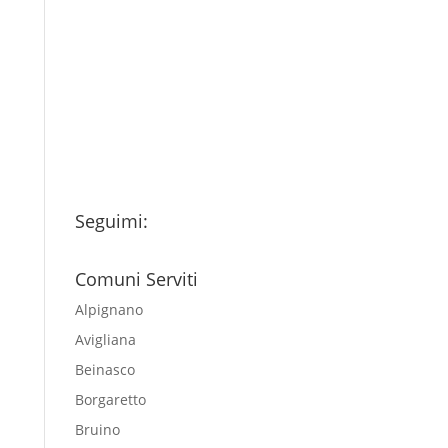
Ho letto l’Informativa
Privacy (vedi fondo della
pagina) e acconsento al
trattamento dei miei dati
personali esclusivamente per
l'invio della newsletter
Seguimi:
Comuni Serviti
Alpignano
Avigliana
Beinasco
Borgaretto
Bruino