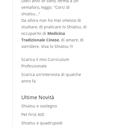
Dieci anni or sono, ferma a un
semaforo, leggo: "Corsi di
shiatsu..."
Da allora non ho mai smesso di
studiare, di praticare lo Shiatsu, di
occuparmi di
Medicina
Tradizionale Cinese
, di amare, di
sorridere. Viva lo Shiatsu !!!
Scarica il mio Curriculum
Professionale
Scarica un'intervista di qualche
anno fa
Ultime Novità
Shiatsu e sostegno
Pet First AID
Shiatsu e quadrupedi