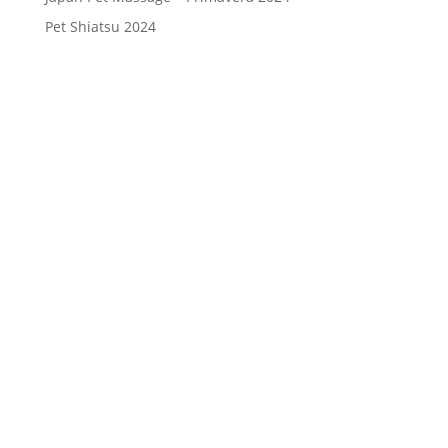
Pet Shiatsu 2024
Consenso
*
Ho letto l’Informativa Privacy (vedi
fondo della pagina) e acconsento al
trattamento dei miei dati personali