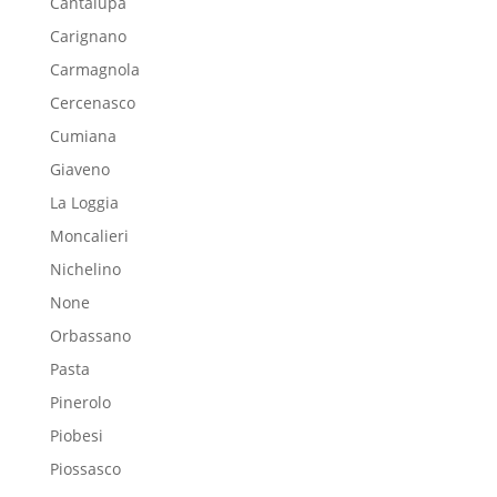
Cantalupa
Carignano
Carmagnola
Cercenasco
Cumiana
Giaveno
La Loggia
Moncalieri
Nichelino
None
Orbassano
Pasta
Pinerolo
Piobesi
Piossasco