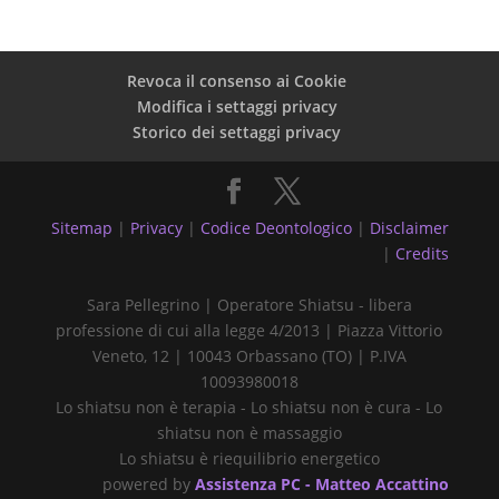
Revoca il consenso ai Cookie
Modifica i settaggi privacy
Storico dei settaggi privacy
Sitemap
|
Privacy
|
Codice Deontologico
|
Disclaimer
|
Credits
Sara Pellegrino | Operatore Shiatsu - libera
professione di cui alla legge 4/2013 | Piazza Vittorio
Veneto, 12 | 10043 Orbassano (TO) | P.IVA
10093980018
Lo shiatsu non è terapia - Lo shiatsu non è cura - Lo
shiatsu non è massaggio
Lo shiatsu è riequilibrio energetico
powered by
Assistenza PC - Matteo Accattino