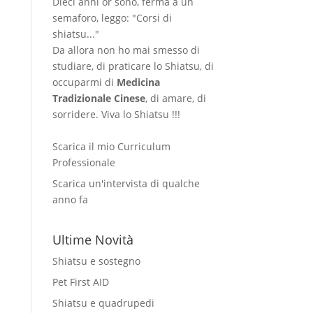
Dieci anni or sono, ferma a un
semaforo, leggo: "Corsi di
shiatsu..."
Da allora non ho mai smesso di
studiare, di praticare lo Shiatsu, di
occuparmi di
Medicina
Tradizionale Cinese
, di amare, di
sorridere. Viva lo Shiatsu !!!
Scarica il mio Curriculum
Professionale
Scarica un'intervista di qualche
anno fa
Ultime Novità
Shiatsu e sostegno
Pet First AID
Shiatsu e quadrupedi