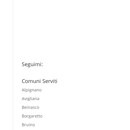
Ho letto l’Informativa
Privacy (vedi fondo della
pagina) e acconsento al
trattamento dei miei dati
personali esclusivamente per
l'invio della newsletter
Seguimi:
Comuni Serviti
Alpignano
Avigliana
Beinasco
Borgaretto
Bruino