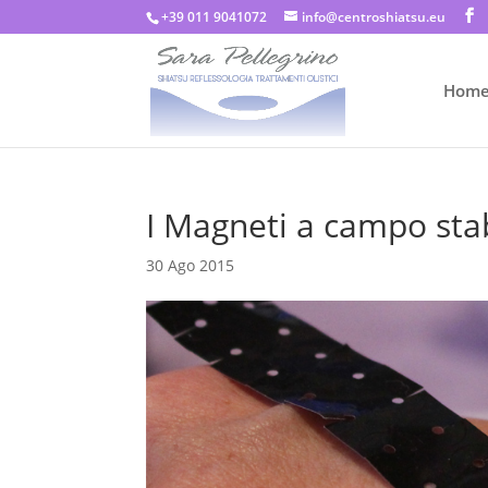
+39 011 9041072
info@centroshiatsu.eu
Hom
I Magneti a campo sta
30 Ago 2015