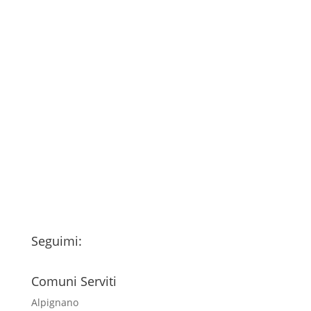
Consenso
*
Ho letto l’Informativa Privacy (vedi
fondo della pagina) e acconsento al
trattamento dei miei dati personali
esclusivamente per l'invio della
newsletter
Seguimi:
Comuni Serviti
Alpignano