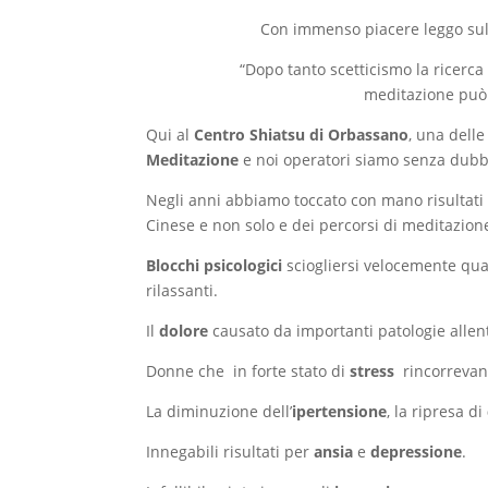
Con immenso piacere leggo sul
“Dopo tanto scetticismo la ricerca 
meditazione può 
Qui al
Centro Shiatsu di Orbassano
, una delle
Meditazione
e noi operatori siamo senza dubbi
Negli anni abbiamo toccato con mano risultati e
Cinese e non solo e dei percorsi di meditazion
Blocchi psicologici
sciogliersi velocemente qua
rilassanti.
Il
dolore
causato da importanti patologie allent
Donne che in forte stato di
stress
rincorrevan
La diminuzione dell’
ipertensione
, la ripresa di
Innegabili risultati per
ansia
e
depressione
.