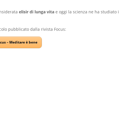
nsiderata
elisir di lunga vita
e oggi la scienza ne ha studiato i
icolo pubblicato dalla rivista Focus:
cus – Meditare è bene