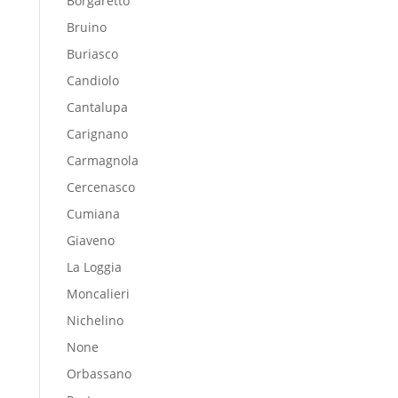
Borgaretto
Bruino
Buriasco
Candiolo
Cantalupa
Carignano
Carmagnola
Cercenasco
Cumiana
Giaveno
La Loggia
Moncalieri
Nichelino
None
Orbassano