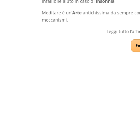
Infallibile aiuto in caso di
insonnia
.
Meditare è un’
Arte
antichissima da sempre co
meccanismi.
Leggi tutto l’art
Fo