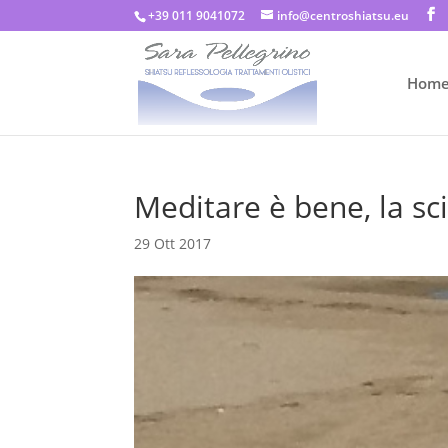
+39 011 9041072
info@centroshiatsu.eu
Hom
Meditare è bene, la s
29 Ott 2017