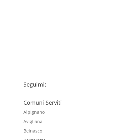
Consenso
*
Ho letto l’Informativa
Privacy (vedi fondo della
pagina) e acconsento al
trattamento dei miei dati
personali esclusivamente per
l'invio della newsletter
Seguimi:
Comuni Serviti
Alpignano
Avigliana
Beinasco