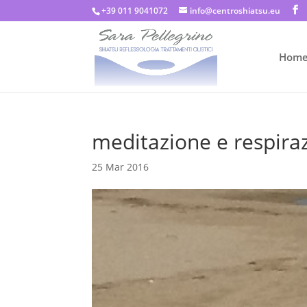
+39 011 9041072
info@centroshiatsu.eu
Hom
meditazione e respira
25 Mar 2016