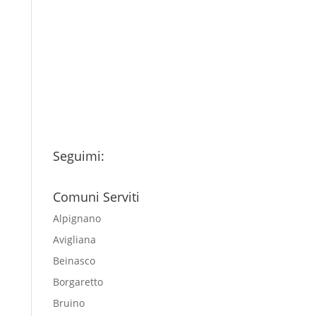
Ho letto l’Informativa
Privacy (vedi fondo della
pagina) e acconsento al
trattamento dei miei dati
personali esclusivamente per
l'invio della newsletter
Seguimi:
Comuni Serviti
Alpignano
Avigliana
Beinasco
Borgaretto
Bruino