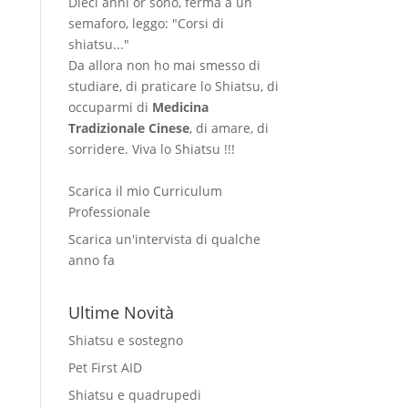
Dieci anni or sono, ferma a un
semaforo, leggo: "Corsi di
shiatsu..."
Da allora non ho mai smesso di
studiare, di praticare lo Shiatsu, di
occuparmi di
Medicina
Tradizionale Cinese
, di amare, di
sorridere. Viva lo Shiatsu !!!
Scarica il mio Curriculum
Professionale
Scarica un'intervista di qualche
anno fa
Ultime Novità
Shiatsu e sostegno
Pet First AID
Shiatsu e quadrupedi