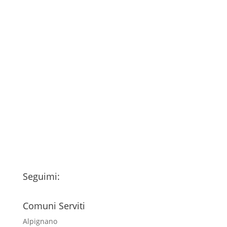
Consenso
*
Ho letto l’Informativa Privacy (vedi
fondo della pagina) e acconsento al
trattamento dei miei dati personali
esclusivamente per l'invio della
newsletter
Seguimi:
Comuni Serviti
Alpignano