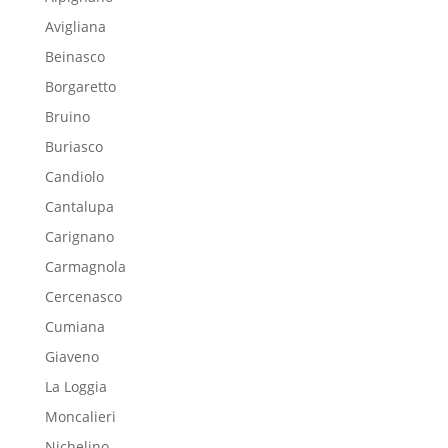
Avigliana
Beinasco
Borgaretto
Bruino
Buriasco
Candiolo
Cantalupa
Carignano
Carmagnola
Cercenasco
Cumiana
Giaveno
La Loggia
Moncalieri
Nichelino