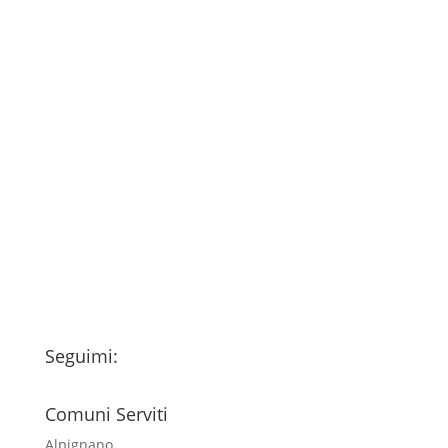
Consenso
*
Ho letto l’Informativa Privacy (vedi
fondo della pagina) e acconsento al
trattamento dei miei dati personali
esclusivamente per l'invio della
newsletter
Seguimi:
Comuni Serviti
Alpignano