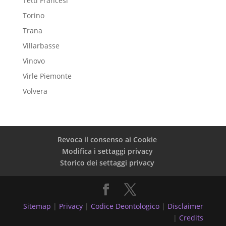
Tetti Francesi
Torino
Trana
Villarbasse
Vinovo
Virle Piemonte
Volvera
Revoca il consenso ai Cookie
Modifica i settaggi privacy
Storico dei settaggi privacy
Sitemap
|
Privacy
|
Codice Deontologico
|
Disclaimer
|
Credits