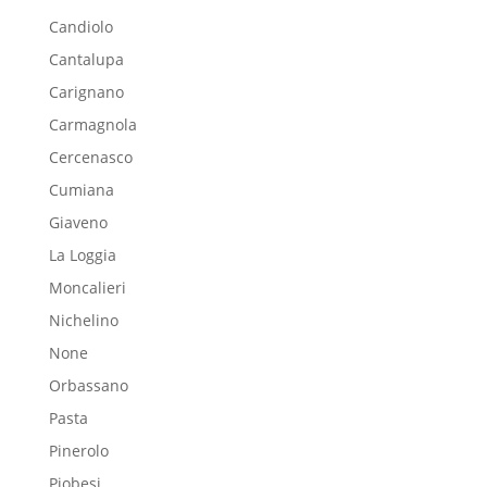
Candiolo
Cantalupa
Carignano
Carmagnola
Cercenasco
Cumiana
Giaveno
La Loggia
Moncalieri
Nichelino
None
Orbassano
Pasta
Pinerolo
Piobesi