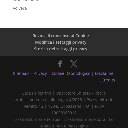
Volvera
Revoca il consenso ai Cookie
Modifica i settaggi privacy
Storico dei settaggi privacy
Sitemap
|
Privacy
|
Codice Deontologico
|
Disclaimer
|
Credits
Sara Pellegrino | Operatore Shiatsu - libera
professione di cui alla legge 4/2013 | Piazza Vittorio
Veneto, 12 | 10043 Orbassano (TO) | P.IVA
10093980018
Lo shiatsu non è terapia - Lo shiatsu non è cura - Lo
shiatsu non è massaggio