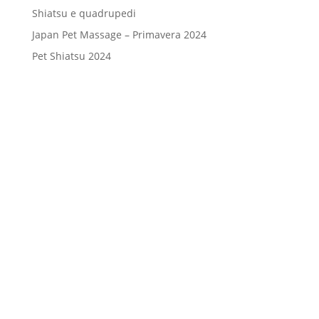
Shiatsu e quadrupedi
Japan Pet Massage – Primavera 2024
Pet Shiatsu 2024
Consenso
*
Ho letto l’Informativa Privacy (vedi