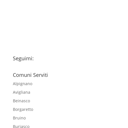
fondo della pagina) e acconsento al
trattamento dei miei dati personali
esclusivamente per l'invio della
newsletter
Seguimi:
Comuni Serviti
Alpignano
Avigliana
Beinasco
Borgaretto
Bruino
Buriasco