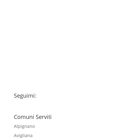
Consenso
*
Ho letto l’Informativa Privacy (vedi
fondo della pagina) e acconsento al
trattamento dei miei dati personali
esclusivamente per l'invio della
newsletter
Seguimi:
Comuni Serviti
Alpignano
Avigliana