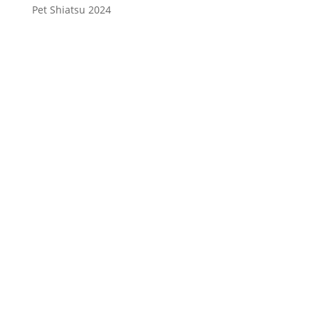
Pet Shiatsu 2024
Consenso
*
Ho letto l’Informativa Privacy (vedi
fondo della pagina) e acconsento al
trattamento dei miei dati personali