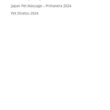
Japan Pet Massage – Primavera 2024
Pet Shiatsu 2024
Consenso
*
Ho letto l’Informativa Privacy (vedi
fondo della pagina) e acconsento al