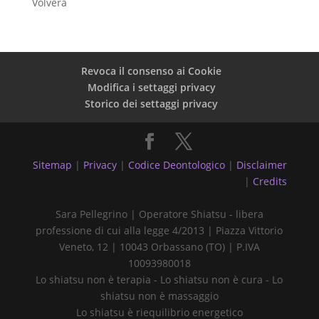
Volvera
Revoca il consenso ai Cookie
Modifica i settaggi privacy
Storico dei settaggi privacy
Sitemap
|
Privacy
|
Codice Deontologico
|
Disclaimer
|
Credits
Sara Pellegrino | Operatore Shiatsu - libera
professione di cui alla legge 4/2013 | Piazza Vittorio
Veneto, 12 | 10043 Orbassano (TO) | P.IVA
10093980018
Lo shiatsu non è terapia - Lo shiatsu non è cura - Lo
shiatsu non è massaggio
Lo shiatsu è riequilibrio energetico