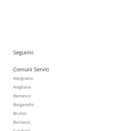
trattamento dei miei dati personali
esclusivamente per l'invio della
newsletter
Seguimi:
Comuni Serviti
Alpignano
Avigliana
Beinasco
Borgaretto
Bruino
Buriasco
Candiolo