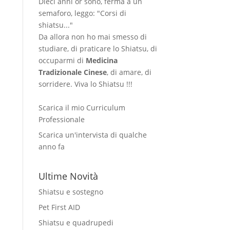
Dieci anni or sono, ferma a un
semaforo, leggo: "Corsi di
shiatsu..."
Da allora non ho mai smesso di
studiare, di praticare lo Shiatsu, di
occuparmi di
Medicina
Tradizionale Cinese
, di amare, di
sorridere. Viva lo Shiatsu !!!
Scarica il mio Curriculum
Professionale
Scarica un'intervista di qualche
anno fa
Ultime Novità
Shiatsu e sostegno
Pet First AID
Shiatsu e quadrupedi