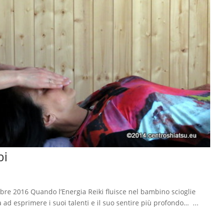
bi
bre 2016 Quando l’Energia Reiki fluisce nel bambino scioglie
 ad esprimere i suoi talenti e il suo sentire più profondo… ...