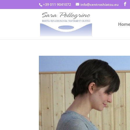
+39 011 9041072
info@centroshiatsu.eu
Hom