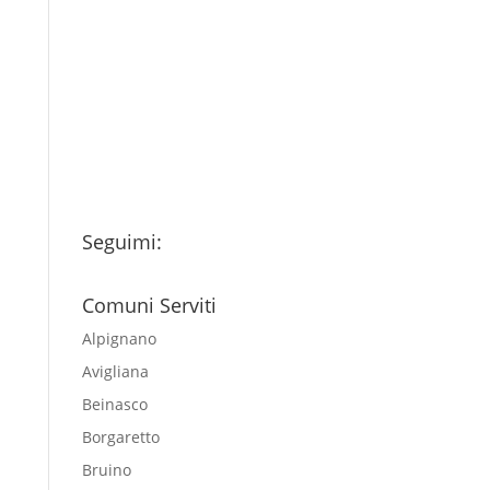
Ho letto l’Informativa
Privacy (vedi fondo della
pagina) e acconsento al
trattamento dei miei dati
personali esclusivamente per
l'invio della newsletter
Seguimi:
Comuni Serviti
Alpignano
Avigliana
Beinasco
Borgaretto
Bruino