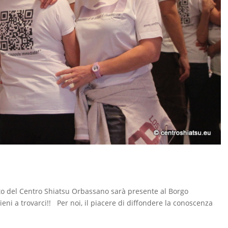
leto del Centro Shiatsu Orbassano sarà presente al Borgo
ieni a trovarci!! Per noi, il piacere di diffondere la conoscenza