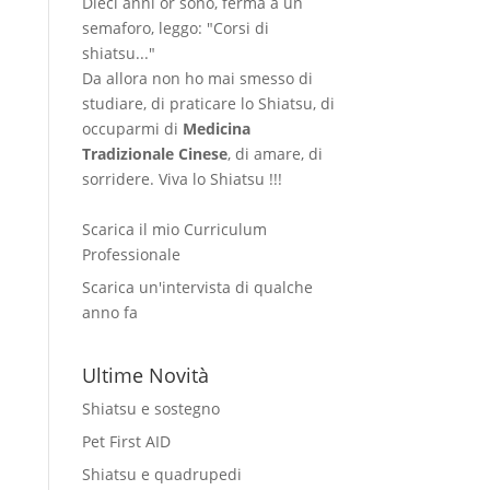
Dieci anni or sono, ferma a un
semaforo, leggo: "Corsi di
shiatsu..."
Da allora non ho mai smesso di
studiare, di praticare lo Shiatsu, di
occuparmi di
Medicina
Tradizionale Cinese
, di amare, di
sorridere. Viva lo Shiatsu !!!
Scarica il mio Curriculum
Professionale
Scarica un'intervista di qualche
anno fa
Ultime Novità
Shiatsu e sostegno
Pet First AID
Shiatsu e quadrupedi