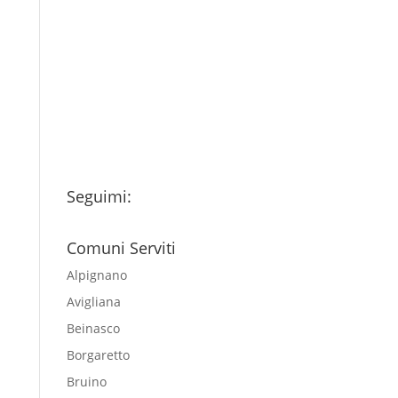
Ho letto l’Informativa
Privacy (vedi fondo della
pagina) e acconsento al
trattamento dei miei dati
personali esclusivamente per
l'invio della newsletter
Seguimi:
Comuni Serviti
Alpignano
Avigliana
Beinasco
Borgaretto
Bruino