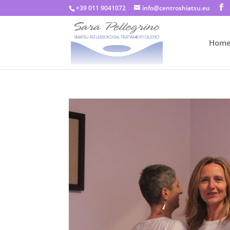
+39 011 9041072
info@centroshiatsu.eu
Hom