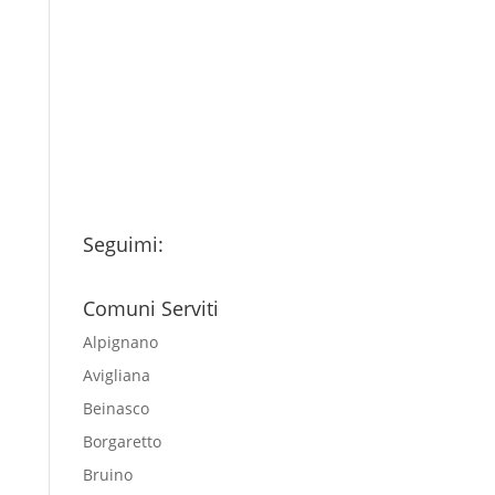
Ho letto l’Informativa
Privacy (vedi fondo della
pagina) e acconsento al
trattamento dei miei dati
personali esclusivamente per
l'invio della newsletter
Seguimi:
Comuni Serviti
Alpignano
Avigliana
Beinasco
Borgaretto
Bruino