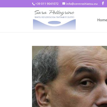
+39 011 9041072
info@centroshiatsu.eu
Hom