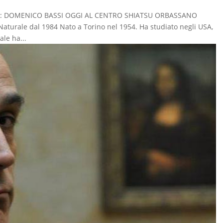
licata: DOMENICO BASSI OGGI AL CENTRO SHIATSU ORBASSANO
 Naturale dal 1984 Nato a Torino nel 1954. Ha studiato negli USA,
ale ha...