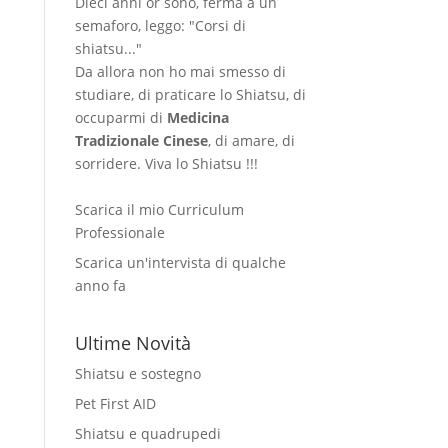
Dieci anni or sono, ferma a un
semaforo, leggo: "Corsi di
shiatsu..."
Da allora non ho mai smesso di
studiare, di praticare lo Shiatsu, di
occuparmi di
Medicina
Tradizionale Cinese
, di amare, di
sorridere. Viva lo Shiatsu !!!
Scarica il mio Curriculum
Professionale
Scarica un'intervista di qualche
anno fa
Ultime Novità
Shiatsu e sostegno
Pet First AID
Shiatsu e quadrupedi