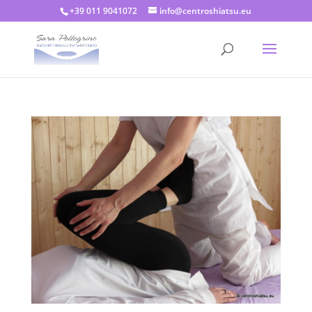
+39 011 9041072
info@centroshiatsu.eu