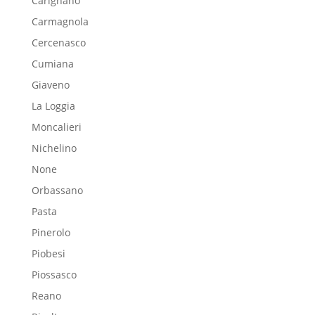
Carignano
Carmagnola
Cercenasco
Cumiana
Giaveno
La Loggia
Moncalieri
Nichelino
None
Orbassano
Pasta
Pinerolo
Piobesi
Piossasco
Reano