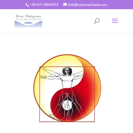
+39 011 9041072
info@centroshiatsu.eu