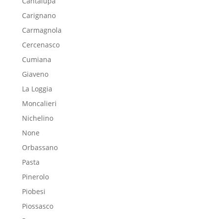
Cantalupa
Carignano
Carmagnola
Cercenasco
Cumiana
Giaveno
La Loggia
Moncalieri
Nichelino
None
Orbassano
Pasta
Pinerolo
Piobesi
Piossasco