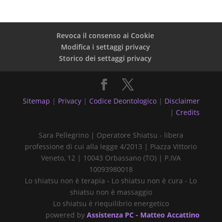
Revoca il consenso ai Cookie
Modifica i settaggi privacy
Storico dei settaggi privacy
Sitemap
|
Privacy
|
Codice Deontologico
|
Disclaimer
|
Credits
Sara Pellegrino | Operatore Shiatsu - libera
professione di cui alla legge 4/2013 | Piazza Vittorio
Veneto, 12 | 10043 Orbassano (TO) | P.IVA
10093980018
Lo shiatsu non è terapia - Lo shiatsu non è cura - Lo
shiatsu non è massaggio
Lo shiatsu è riequilibrio energetico
powered by
Assistenza PC - Matteo Accattino