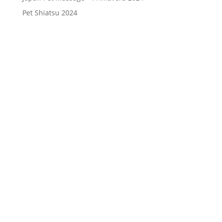
Pet Shiatsu 2024
Consenso
*
Ho letto l’Informativa Privacy (vedi
fondo della pagina) e acconsento al
trattamento dei miei dati personali