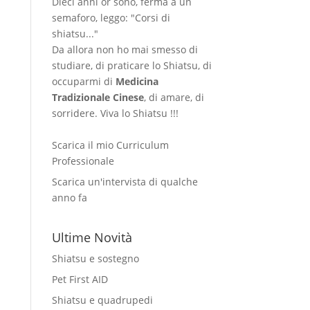
Dieci anni or sono, ferma a un
semaforo, leggo: "Corsi di
shiatsu..."
Da allora non ho mai smesso di
studiare, di praticare lo Shiatsu, di
occuparmi di
Medicina
Tradizionale Cinese
, di amare, di
sorridere. Viva lo Shiatsu !!!
Scarica il mio Curriculum
Professionale
Scarica un'intervista di qualche
anno fa
Ultime Novità
Shiatsu e sostegno
Pet First AID
Shiatsu e quadrupedi