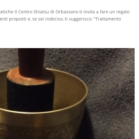
tiche Il Centro Shiatsu di Orbassano ti invita a fare un regalo
menti proposti e, se sei indeciso, ti suggerisco: “Trattamento