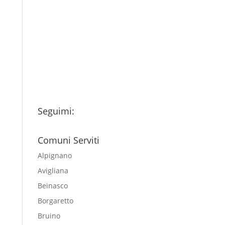
Ho letto l’Informativa
Privacy (vedi fondo della
pagina) e acconsento al
trattamento dei miei dati
personali esclusivamente per
l'invio della newsletter
Seguimi:
Comuni Serviti
Alpignano
Avigliana
Beinasco
Borgaretto
Bruino