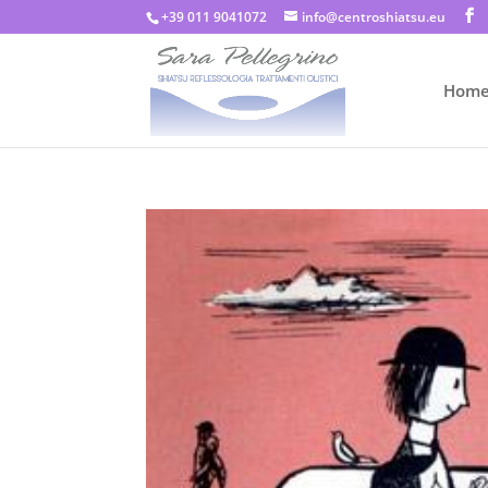
+39 011 9041072
info@centroshiatsu.eu
Hom