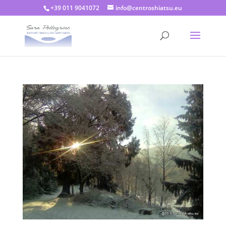
+39 011 9041072
info@centroshiatsu.eu