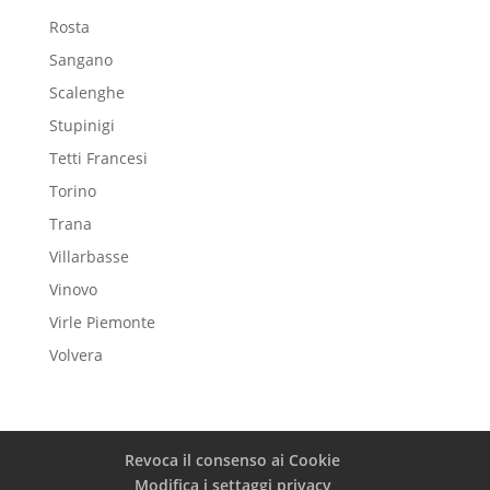
Rosta
Sangano
Scalenghe
Stupinigi
Tetti Francesi
Torino
Trana
Villarbasse
Vinovo
Virle Piemonte
Volvera
Revoca il consenso ai Cookie
Modifica i settaggi privacy