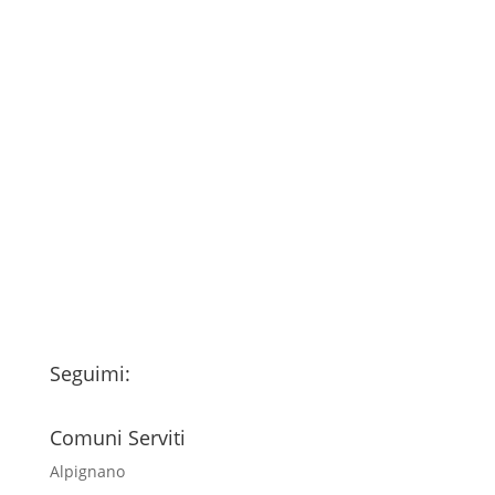
Consenso
*
Ho letto l’Informativa Privacy (vedi
fondo della pagina) e acconsento al
trattamento dei miei dati personali
esclusivamente per l'invio della
newsletter
Seguimi:
Comuni Serviti
Alpignano