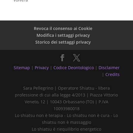
Revoca il consenso ai Cookie
Modifica i settaggi privacy
Storico dei settaggi privacy
Sitemap
|
Privacy
|
Codice Deontologico
|
Disclaimer
|
Credits
Sara Pellegrino | Operatore Shiatsu - libera
professione di cui alla legge 4/2013 | Piazza Vittorio
Veneto, 12 | 10043 Orbassano (TO) | P.IVA
10093980018
Lo shiatsu non è terapia - Lo shiatsu non è cura - Lo
shiatsu non è massaggio
Lo shiatsu è riequilibrio energetico