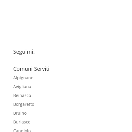
trattamento dei miei dati personali
esclusivamente per l'invio della
newsletter
Seguimi:
Comuni Serviti
Alpignano
Avigliana
Beinasco
Borgaretto
Bruino
Buriasco
Candiolo