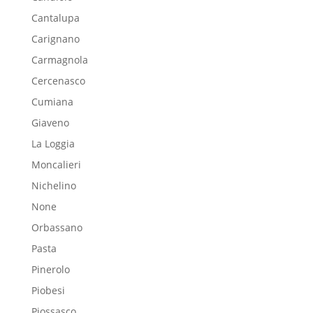
Cantalupa
Carignano
Carmagnola
Cercenasco
Cumiana
Giaveno
La Loggia
Moncalieri
Nichelino
None
Orbassano
Pasta
Pinerolo
Piobesi
Piossasco