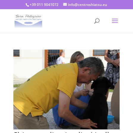
+39 011 9041072
info@centroshiatsu.eu