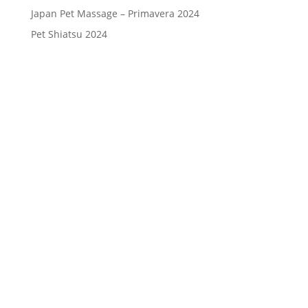
Japan Pet Massage – Primavera 2024
Pet Shiatsu 2024
Consenso
*
Ho letto l’Informativa Privacy (vedi
fondo della pagina) e acconsento al