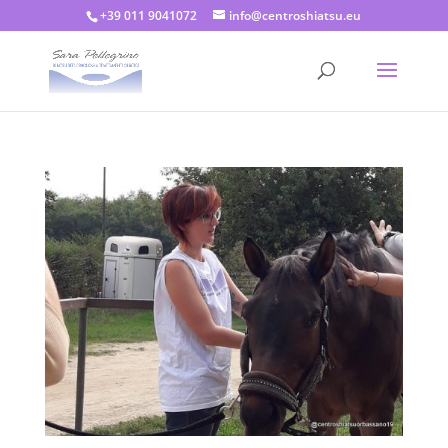
+39 011 9041072
info@centroshiatsu.eu