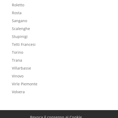
Roletto
Rosta
Sangano
Scalenghe
Stupinigi
Tetti Francesi
Torino
Trana
Villarbasse
Vinovo
Virle Piemonte
Volvera
Revoca il consenso ai Cookie