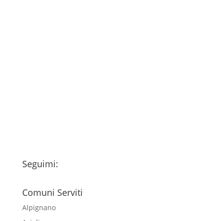
Consenso
*
Ho letto l’Informativa Privacy (vedi
fondo della pagina) e acconsento al
trattamento dei miei dati personali
esclusivamente per l'invio della
newsletter
Seguimi:
Comuni Serviti
Alpignano