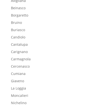
Avigliana
Beinasco
Borgaretto
Bruino
Buriasco
Candiolo
Cantalupa
Carignano
Carmagnola
Cercenasco
Cumiana
Giaveno
La Loggia
Moncalieri
Nichelino