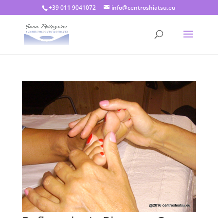
+39 011 9041072
info@centroshiatsu.eu