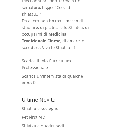
Dieci anni or sono, ferma a un
semaforo, leggo: "Corsi di
shiatsu..."
Da allora non ho mai smesso di
studiare, di praticare lo Shiatsu, di
occuparmi di
Medicina
Tradizionale Cinese
, di amare, di
sorridere. Viva lo Shiatsu !!!
Scarica il mio Curriculum
Professionale
Scarica un'intervista di qualche
anno fa
Ultime Novità
Shiatsu e sostegno
Pet First AID
Shiatsu e quadrupedi