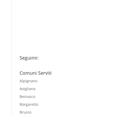
Ho letto l’Informativa
Privacy (vedi fondo della
pagina) e acconsento al
trattamento dei miei dati
personali esclusivamente per
l'invio della newsletter
Seguimi:
Comuni Serviti
Alpignano
Avigliana
Beinasco
Borgaretto
Bruino