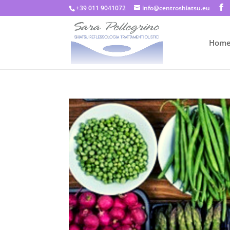
+39 011 9041072
info@centroshiatsu.eu
Hom