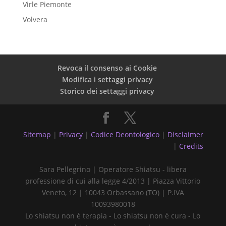
Virle Piemonte
Volvera
Revoca il consenso ai Cookie
Modifica i settaggi privacy
Storico dei settaggi privacy
Sitemap
|
Privacy
|
Codice Deontologico
|
Disclaimer
|
Credits
Sara Pellegrino | Operatore Shiatsu - libera
professione di cui alla legge 4/2013 | Piazza Vittorio
Veneto, 12 | 10043 Orbassano (TO) | P.IVA
10093980018
Lo shiatsu non è terapia - Lo shiatsu non è cura - Lo