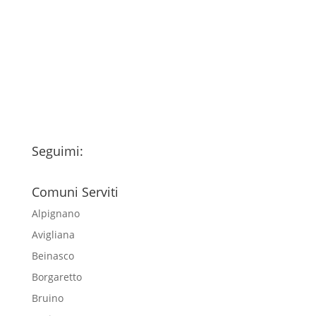
Ho letto l’Informativa Privacy (vedi
fondo della pagina) e acconsento al
trattamento dei miei dati personali
esclusivamente per l'invio della
newsletter
Seguimi:
Comuni Serviti
Alpignano
Avigliana
Beinasco
Borgaretto
Bruino