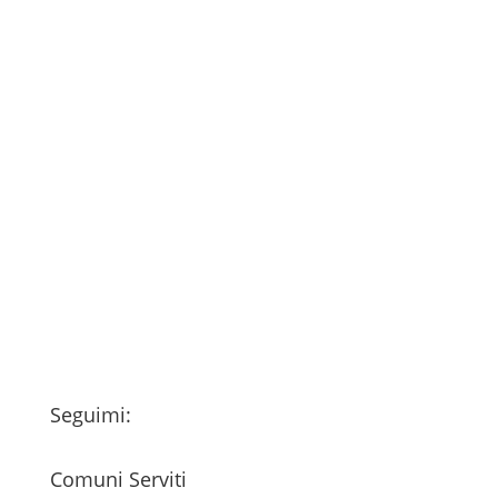
Consenso
*
Ho letto l’Informativa Privacy (vedi
fondo della pagina) e acconsento al
trattamento dei miei dati personali
esclusivamente per l'invio della
newsletter
Seguimi:
Comuni Serviti