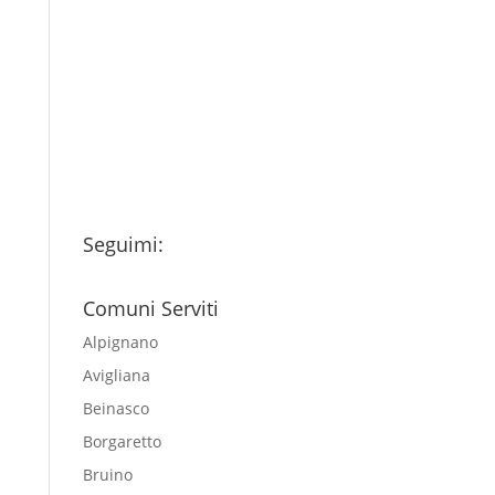
Ho letto l’Informativa
Privacy (vedi fondo della
pagina) e acconsento al
trattamento dei miei dati
personali esclusivamente per
l'invio della newsletter
Seguimi:
Comuni Serviti
Alpignano
Avigliana
Beinasco
Borgaretto
Bruino