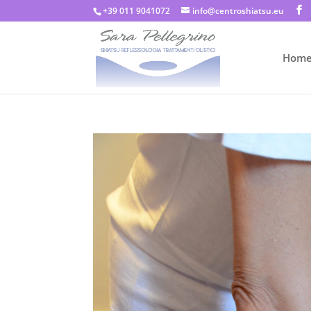
+39 011 9041072
info@centroshiatsu.eu
Hom