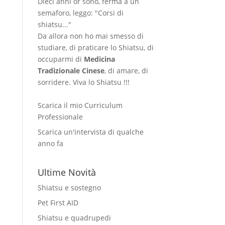
Dieci anni or sono, ferma a un
semaforo, leggo: "Corsi di
shiatsu..."
Da allora non ho mai smesso di
studiare, di praticare lo Shiatsu, di
occuparmi di
Medicina
Tradizionale Cinese
, di amare, di
sorridere. Viva lo Shiatsu !!!
Scarica il mio Curriculum
Professionale
Scarica un'intervista di qualche
anno fa
Ultime Novità
Shiatsu e sostegno
Pet First AID
Shiatsu e quadrupedi