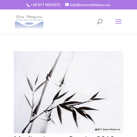
+39 011 9041072
info@centroshiatsu.eu