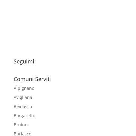
fondo della pagina) e acconsento al
trattamento dei miei dati personali
esclusivamente per l'invio della
newsletter
Seguimi:
Comuni Serviti
Alpignano
Avigliana
Beinasco
Borgaretto
Bruino
Buriasco