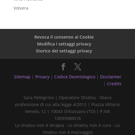
Volvera
Revoca il consenso ai Cookie
Modifica i settaggi privacy
Storico dei settaggi privacy
Sitemap
|
Privacy
|
Codice Deontologico
|
Disclaimer
|
Credits
Sara Pellegrino | Operatore Shiatsu - libera
professione di cui alla legge 4/2013 | Piazza Vittorio
Veneto, 12 | 10043 Orbassano (TO) | P.IVA
10093980018
Lo shiatsu non è terapia - Lo shiatsu non è cura - Lo
shiatsu non è massaggio