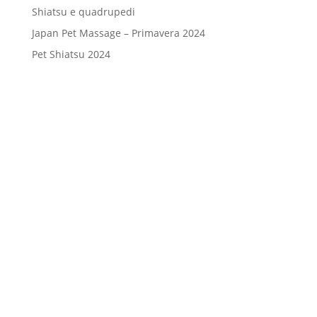
Shiatsu e quadrupedi
Japan Pet Massage – Primavera 2024
Pet Shiatsu 2024
Consenso
*
Ho letto l’Informativa Privacy (vedi