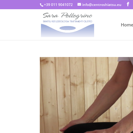
+39 011 9041072
info@centroshiatsu.eu
Hom