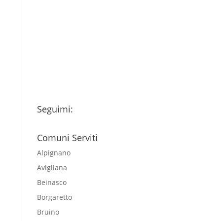
Ho letto l’Informativa
Privacy (vedi fondo della
pagina) e acconsento al
trattamento dei miei dati
personali esclusivamente per
l'invio della newsletter
Seguimi:
Comuni Serviti
Alpignano
Avigliana
Beinasco
Borgaretto
Bruino