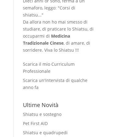
Dieci anni or sono, ferma a un
semaforo, leggo: "Corsi di
shiatsu..."
Da allora non ho mai smesso di
studiare, di praticare lo Shiatsu, di
occuparmi di
Medicina
Tradizionale Cinese
, di amare, di
sorridere. Viva lo Shiatsu !!!
Scarica il mio Curriculum
Professionale
Scarica un'intervista di qualche
anno fa
Ultime Novità
Shiatsu e sostegno
Pet First AID
Shiatsu e quadrupedi