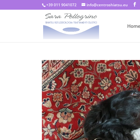
+39 011 9041072
info@centroshiatsu.eu
Hom