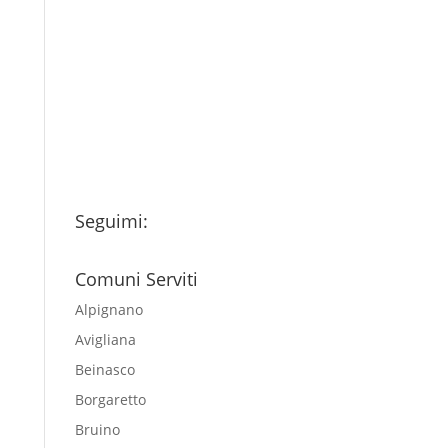
Ho letto l’Informativa
Privacy (vedi fondo della
pagina) e acconsento al
trattamento dei miei dati
personali esclusivamente per
l'invio della newsletter
Seguimi:
Comuni Serviti
Alpignano
Avigliana
Beinasco
Borgaretto
Bruino