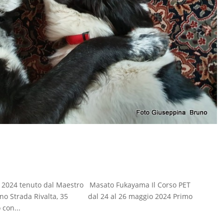
e 2024 tenuto dal Maestro Masato Fukayama Il Corso PET
ssano Strada Rivalta, 35 dal 24 al 26 maggio 2024 Primo
 con...