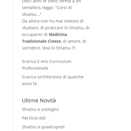
Dieci anni or sono, ferma a un
semaforo, leggo: "Corsi di
shiatsu..."
Da allora non ho mai smesso di
studiare, di praticare lo Shiatsu, di
occuparmi di
Medicina
Tradizionale Cinese
, di amare, di
sorridere. Viva lo Shiatsu !!!
Scarica il mio Curriculum
Professionale
Scarica un'intervista di qualche
anno fa
Ultime Novità
Shiatsu e sostegno
Pet First AID
Shiatsu e quadrupedi